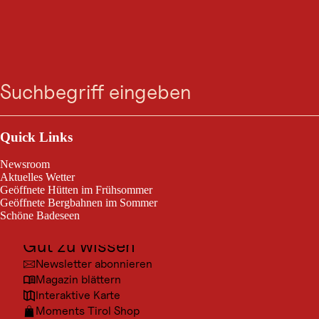
GASTRONOMIE
Almhof Wirtshaus
Suche
Menü
Nauders
Outdoor & Sport
Almhof Wirtshaus
Ausflugsziele
Quick Links
Kultur
Newsroom
Orte
Aktuelles Wetter
Geöffnete Hütten im Frühsommer
Urlaubsarten
Geöffnete Bergbahnen im Sommer
Schöne Badeseen
Unterkünfte
Gut zu wissen
Newsletter abonnieren
Magazin blättern
Interaktive Karte
Moments Tirol Shop