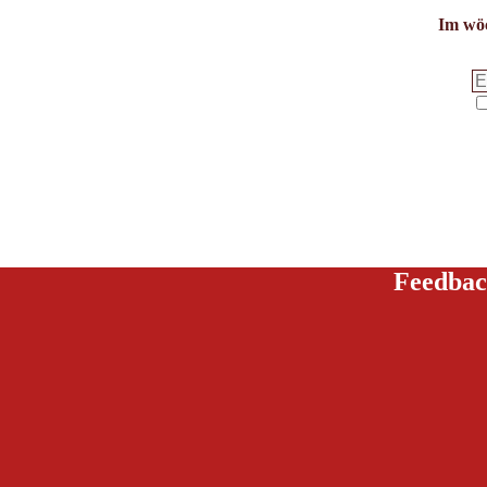
Im wöc
Feedbac