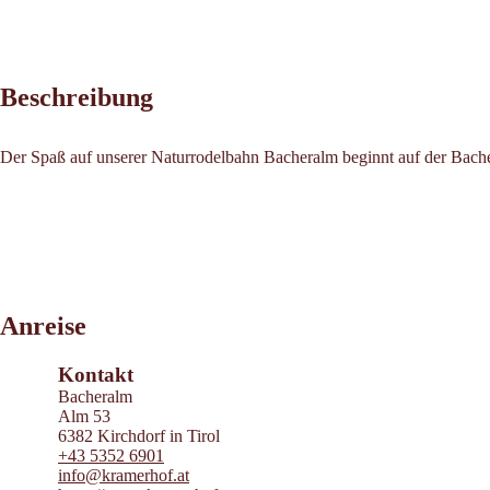
Beschreibung
Der Spaß auf unserer Naturrodelbahn Bacheralm beginnt auf der Bach
Leaflet
|
©
2026
tiris
Anreise
OpenStreetMap contributors 2026
Powered by
Contwise Maps
Kontakt
Bacheralm
Alm 53
6382 Kirchdorf in Tirol
+43 5352 6901
info@kramerhof.at