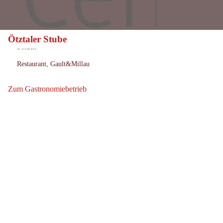
Ötztaler Stube
Heute geschlossen
Öffnungszeiten:
Sölden
Ort:
Restaurant, Gault&Millau
:
Zum Gastronomiebetrieb
Zum Gastronomiebetrieb: Ötztaler Stube