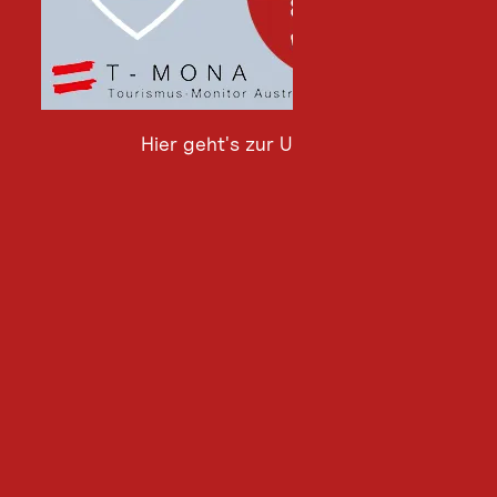
Hier geht's zur Umfrage
Hier
geht's
zur
Umfrage