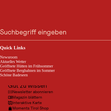
GASTRONOMIE
Zum
Zur
Zur
Zum
Bäckerei Café Dengel
Suche
Menü
Suche
Navigation
Hauptinhalt
Footer
springen
springen
springen
springen
Heute geschlossen
Steeg
Outdoor & Sport
Ausflugsziele
Quick Links
Bäckerei Café Dengel
Kultur
Newsroom
Orte
Aktuelles Wetter
Geöffnete Hütten im Frühsommer
Urlaubsarten
Geöffnete Bergbahnen im Sommer
Schöne Badeseen
Unterkünfte
Gut zu wissen
© Man
Newsletter abonnieren
Magazin blättern
Interaktive Karte
Moments Tirol Shop