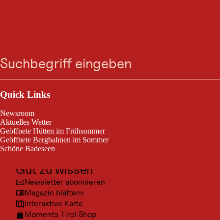
GASTRONOMIE
Zum
Zur
Zur
Zum
Café Restaurant
Suche
Menü
Suche
Navigation
Hauptinhalt
Footer
springen
springen
springen
springen
Bergkristall
Outdoor & Sport
Heute geöffnet
Maurach am Achensee
Ausflugsziele
Quick Links
Kultur
Newsroom
Sonnige Terrasse, herzhafte Küche und Kuchen – beim Bergkristall
Orte
Aktuelles Wetter
mit Blick auf Achensee und Pertisau.
Geöffnete Hütten im Frühsommer
Urlaubsarten
Geöffnete Bergbahnen im Sommer
Schöne Badeseen
Unterkünfte
Gut zu wissen
Newsletter abonnieren
Magazin blättern
© Ach
Interaktive Karte
Moments Tirol Shop