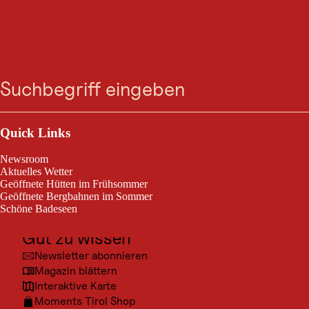
GASTRONOMIE
Dorfladen Wiestner
Suche
Menü
Nauders
Outdoor & Sport
Dorfladen Wiestner
Ausflugsziele
Quick Links
Kultur
Newsroom
Orte
Aktuelles Wetter
Geöffnete Hütten im Frühsommer
Urlaubsarten
Geöffnete Bergbahnen im Sommer
Schöne Badeseen
Unterkünfte
Gut zu wissen
Newsletter abonnieren
Magazin blättern
Interaktive Karte
Moments Tirol Shop