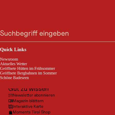
GASTRONOMIE
Dorfstube am
Suche
Menü
Hallenbad
Outdoor & Sport
Heute geöffnet
Steeg
Ausflugsziele
Quick Links
Kultur
Newsroom
Restaurant beim Hallenbad.
Orte
Aktuelles Wetter
Geöffnete Hütten im Frühsommer
Urlaubsarten
Geöffnete Bergbahnen im Sommer
Schöne Badeseen
Unterkünfte
Gut zu wissen
Newsletter abonnieren
Magazin blättern
© Wol
Interaktive Karte
Moments Tirol Shop