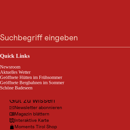
GASTRONOMIE
Food Truck my.Bosna
Suche
Menü
Heute geöffnet
Zell am Ziller
Outdoor & Sport
Ausflugsziele
Quick Links
My Bosna in Zell am Ziller ist die Anlaufstelle für den beliebten Bosna
Kultur
– die würzige Hotdog-Spezialität mit gegrillten Bratwürsten, Zwiebeln
Newsroom
und einer einzigartigen Gewürzmischung.
Orte
Aktuelles Wetter
Geöffnete Hütten im Frühsommer
Urlaubsarten
Geöffnete Bergbahnen im Sommer
Schöne Badeseen
Unterkünfte
Gut zu wissen
Newsletter abonnieren
Magazin blättern
Interaktive Karte
Moments Tirol Shop