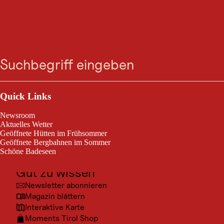
GASTRONOMIE
Gasthof Schwarzer
Suche
Menü
Adler
Outdoor & Sport
Heute geöffnet
Steeg
Ausflugsziele
Quick Links
Kultur
Newsroom
Familie Kitzmantel und das Schwarze Adler Team freuen uns auf
Orte
Aktuelles Wetter
euren Besuch.
Geöffnete Hütten im Frühsommer
Urlaubsarten
Geöffnete Bergbahnen im Sommer
Schöne Badeseen
Unterkünfte
Gut zu wissen
Newsletter abonnieren
Magazin blättern
Interaktive Karte
Moments Tirol Shop