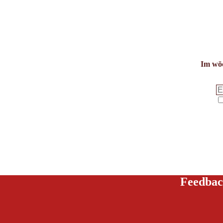
Im wöc
Feedbac