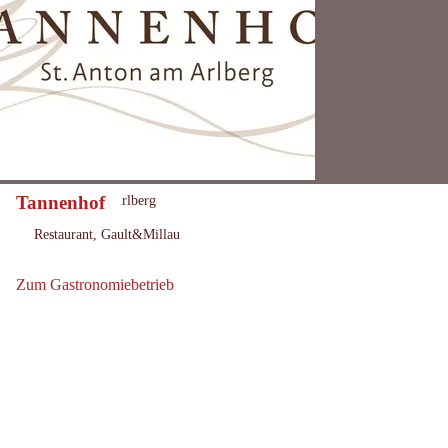
Tannenhof
St. Anton am Arlberg
Ort:
Restaurant, Gault&Millau
:
Zum Gastronomiebetrieb
Zum Gastronomiebetrieb: Tannenhof