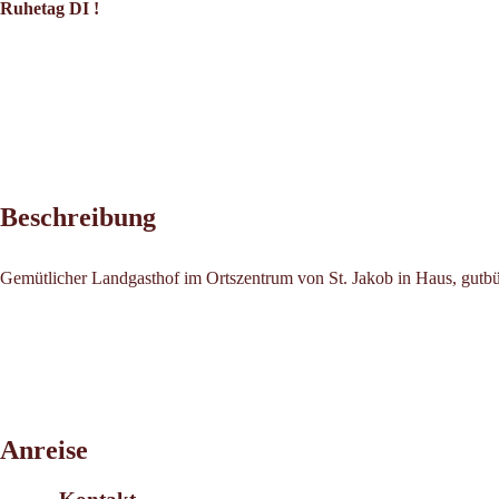
Ruhetag DI !
Beschreibung
Gemütlicher Landgasthof im Ortszentrum von St. Jakob in Haus, gutb
Leaflet
|
©
2026
tiris
Anreise
OpenStreetMap contributors 2026
Powered by
Contwise Maps