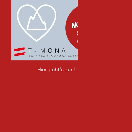
Hier geht's zur Umfrage
Hier
geht's
zur
Umfrage