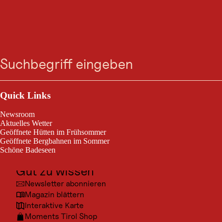
GASTRONOMIE
Zum
Zur
Zur
Zum
Holzstadl
Suche
Menü
Suche
Navigation
Hauptinhalt
Footer
springen
springen
springen
springen
Heute geöffnet
Lermoos
Outdoor & Sport
Ausflugsziele
Quick Links
familiengeführtes Restaurant
Kultur
Newsroom
Orte
Aktuelles Wetter
Geöffnete Hütten im Frühsommer
Urlaubsarten
Geöffnete Bergbahnen im Sommer
Schöne Badeseen
Unterkünfte
Gut zu wissen
© Boll
Newsletter abonnieren
Magazin blättern
Interaktive Karte
Moments Tirol Shop