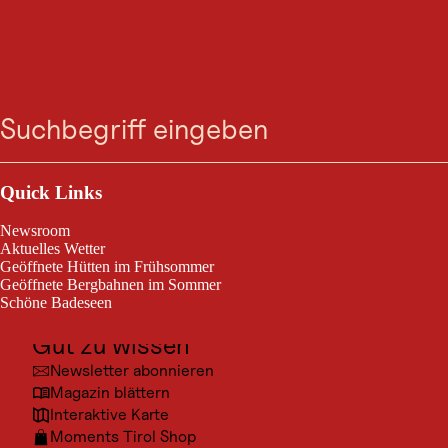
GASTRONOMIE
Hühnersteign
Suche
Menü
Heute geöffnet
Sölden
Outdoor & Sport
Ausflugsziele
Quick Links
Hühnersteign
Kultur
Newsroom
Orte
Aktuelles Wetter
Geöffnete Hütten im Frühsommer
Urlaubsarten
Geöffnete Bergbahnen im Sommer
Schöne Badeseen
Unterkünfte
Gut zu wissen
Newsletter abonnieren
Magazin blättern
Interaktive Karte
Moments Tirol Shop