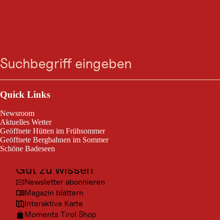
GASTRONOMIE
Moritzhäusl
Suche
Menü
Heute geschlossen
Reith i. A.
Outdoor & Sport
Ausflugsziele
Quick Links
Das heurigen Lokal in Reith im Alpbachtal
Kultur
Newsroom
Orte
Aktuelles Wetter
Geöffnete Hütten im Frühsommer
Urlaubsarten
Geöffnete Bergbahnen im Sommer
Schöne Badeseen
Unterkünfte
Gut zu wissen
© Mor
Newsletter abonnieren
Magazin blättern
Interaktive Karte
Moments Tirol Shop