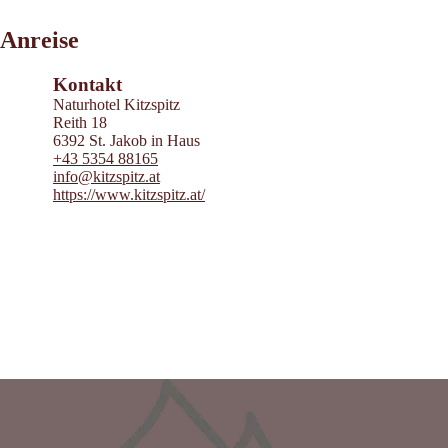
Leaflet
|
©
2026
tiris
Anreise
OpenStreetMap contributors 2026
Powered by
Contwise Maps
Kontakt
Naturhotel Kitzspitz
Reith 18
6392 St. Jakob in Haus
+43 5354 88165
info@kitzspitz.at
https://www.kitzspitz.at/