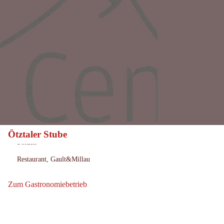
Ötztaler Stube
Heute geöffnet
Öffnungszeiten:
Sölden
Ort:
Restaurant, Gault&Millau
:
Zum Gastronomiebetrieb
Zum Gastronomiebetrieb: Ötztaler Stube