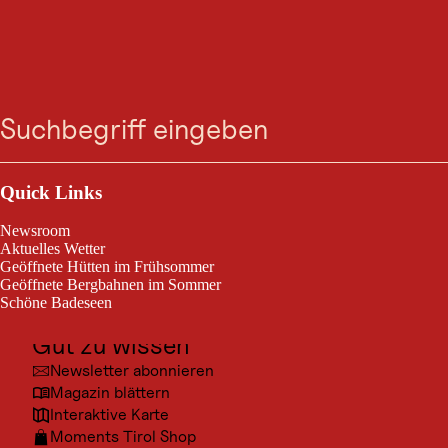
GASTRONOMIE
Restaurant-Café Niklas
Suche
Menü
Nauders
Outdoor & Sport
Restaurant-Café Niklas
Ausflugsziele
Quick Links
Kultur
Newsroom
Orte
Aktuelles Wetter
Geöffnete Hütten im Frühsommer
Urlaubsarten
Geöffnete Bergbahnen im Sommer
Schöne Badeseen
Unterkünfte
© Foto
Gut zu wissen
Newsletter abonnieren
Magazin blättern
Interaktive Karte
Moments Tirol Shop