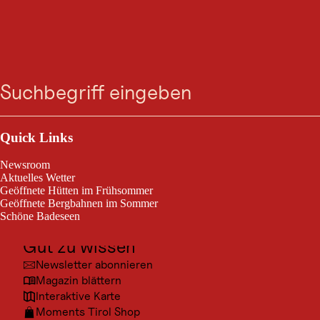
GASTRONOMIE
Restaurant Esskultur
Suche
Menü
made by Unterlechner
Outdoor & Sport
Heute geöffnet
St. Jakob in Haus
Ausflugsziele
Quick Links
Kultur
Newsroom
Restaurant Esskultur made by Unterlechner
Orte
Aktuelles Wetter
Geöffnete Hütten im Frühsommer
Urlaubsarten
Geöffnete Bergbahnen im Sommer
Schöne Badeseen
Unterkünfte
Gut zu wissen
Newsletter abonnieren
Magazin blättern
Interaktive Karte
Moments Tirol Shop