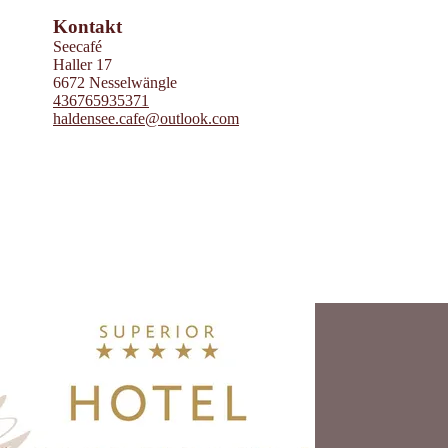
Powered by
Contwise Maps
Kontakt
Seecafé
Haller 17
6672 Nesselwängle
436765935371
haldensee.cafe@outlook.com