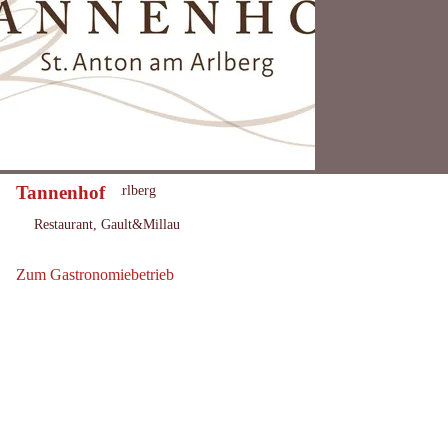
Tannenhof
St. Anton am Arlberg
Ort:
Restaurant, Gault&Millau
:
Zum Gastronomiebetrieb
Zum Gastronomiebetrieb: Tannenhof