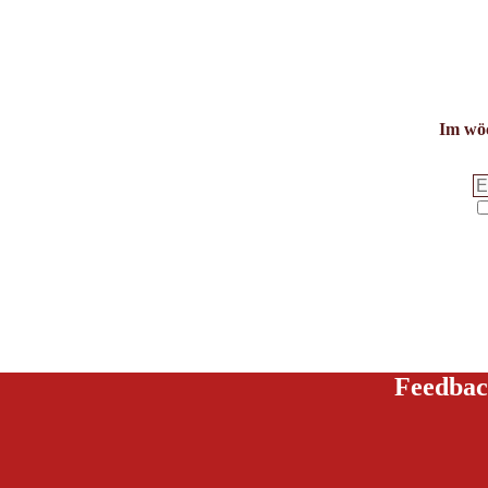
Im wöc
Feedbac