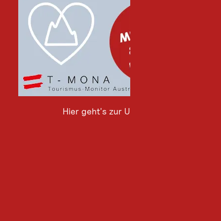
Hier geht's zur Umfrage
Hier
geht's
zur
Umfrage