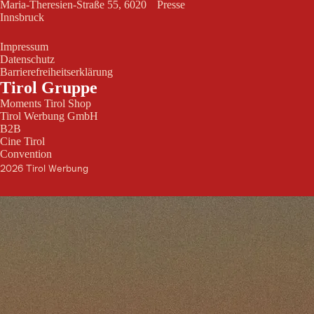
Maria-Theresien-Straße 55, 6020
Presse
Innsbruck
Impressum
Datenschutz
Barrierefreiheitserklärung
Tirol Gruppe
Moments Tirol Shop
Tirol Werbung GmbH
B2B
Cine Tirol
Convention
2026 Tirol Werbung