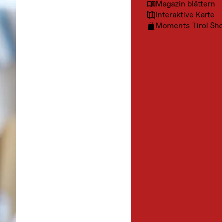
Magazin blättern
Interaktive Karte
Moments Tirol Sh