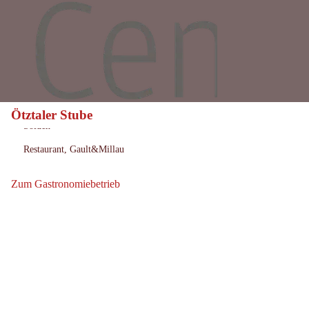
Ötztaler Stube
Heute geöffnet
Öffnungszeiten:
Sölden
Ort:
Restaurant, Gault&Millau
:
Zum Gastronomiebetrieb
Zum Gastronomiebetrieb: Ötztaler Stube