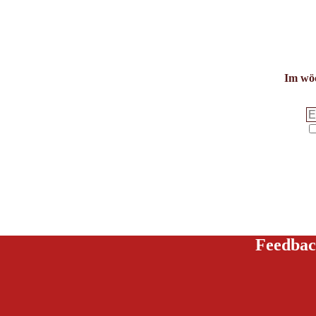
Im wöc
Feedbac