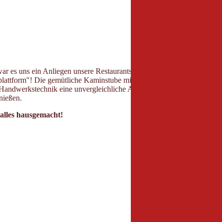
r es uns ein Anliegen unsere Restaurants und Stuben so heimelig und 
plattform"! Die gemütliche Kaminstube mit einem großen offenen Kamin 
r Handwerkstechnik eine unvergleichliche Atmosphäre geschaffen. Die S
nießen.
 alles hausgemacht!