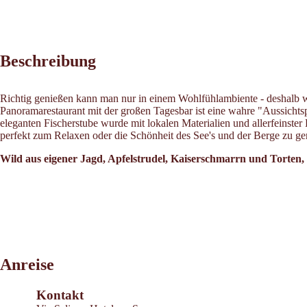
Beschreibung
Richtig genießen kann man nur in einem Wohlfühlambiente - deshalb wa
Panoramarestaurant mit der großen Tagesbar ist eine wahre "Aussichts
eleganten Fischerstube wurde mit lokalen Materialien und allerfeinste
perfekt zum Relaxen oder die Schönheit des See's und der Berge zu ge
Wild aus eigener Jagd, Apfelstrudel, Kaiserschmarrn und Torten,
Leaflet
|
©
2026
tiris
Anreise
OpenStreetMap contributors 2026
Powered by
Contwise Maps
Kontakt