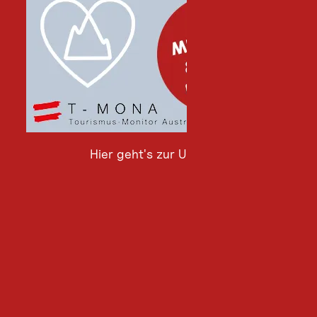
Hier geht's zur Umfrage
Hier
geht's
zur
Umfrage