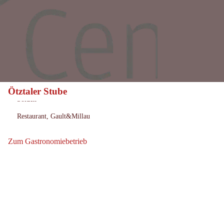
Ötztaler Stube
Heute geöffnet
Öffnungszeiten:
Sölden
Ort:
Restaurant, Gault&Millau
:
Zum Gastronomiebetrieb
Zum Gastronomiebetrieb: Ötztaler Stube