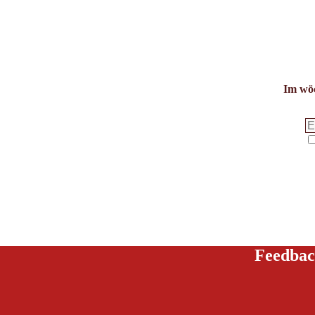
Im wöc
Feedbac