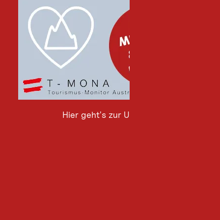
Hier geht's zur Umfrage
Hier
geht's
zur
Umfrage