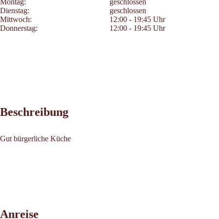
Montag:
geschlossen
Dienstag:
geschlossen
Mittwoch:
12:00 - 19:45 Uhr
Donnerstag:
12:00 - 19:45 Uhr
Beschreibung
Gut bürgerliche Küche
Leaflet
|
©
2026
tiris
Anreise
OpenStreetMap contributors 2026