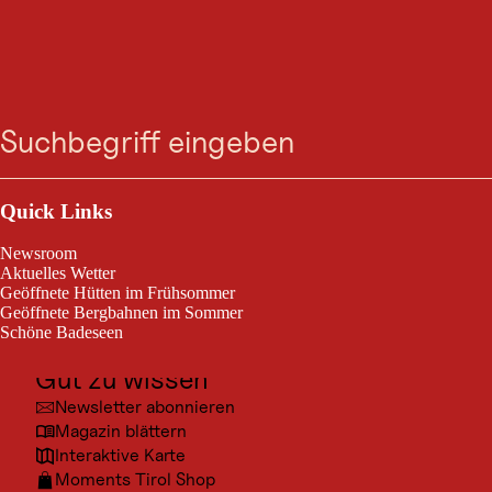
GASTRONOMIE
Zum
Zur
Zur
Zum
ZirbenBäckerei
Suche
Menü
Suche
Navigation
Hauptinhalt
Footer
springen
springen
springen
springen
Heute geöffnet
Jerzens
Outdoor & Sport
Ausflugsziele
Quick Links
ZirbenBäckerei
Kultur
Newsroom
Orte
Aktuelles Wetter
Geöffnete Hütten im Frühsommer
Urlaubsarten
Geöffnete Bergbahnen im Sommer
Schöne Badeseen
Unterkünfte
Gut zu wissen
© Hoc
Newsletter abonnieren
Magazin blättern
Interaktive Karte
Moments Tirol Shop