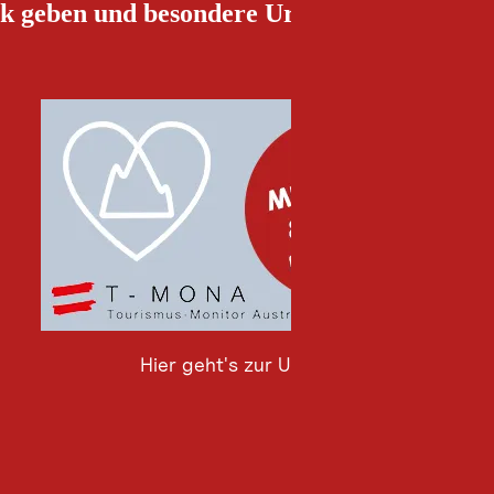
k geben und besondere Urlaubserlebnisse g
Hier geht's zur Umfrage
Hier
geht's
zur
Umfrage