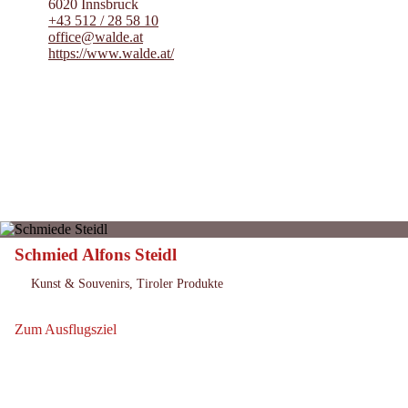
6020 Innsbruck
+43 512 / 28 58 10
office@walde.at
https://www.walde.at/
Schmied Alfons Steidl
Innervillgraten
Ort:
Kunst & Souvenirs, Tiroler Produkte
Ausrichtung:
Zum Ausflugsziel
Zum Ausflugsziel: Schmied Alfons Steidl