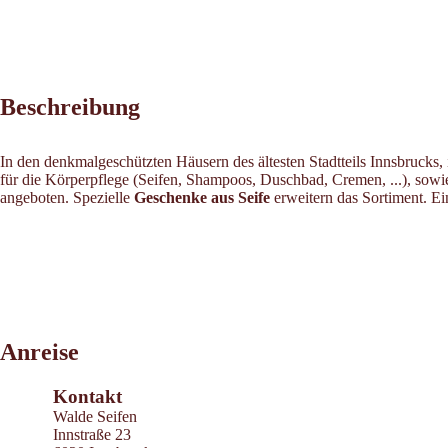
Beschreibung
In den denkmalgeschützten Häusern des ältesten Stadtteils Innsbrucks, 
für die Körperpflege (Seifen, Shampoos, Duschbad, Cremen, ...), sowie 
angeboten. Spezielle
Geschenke aus Seife
erweitern das Sortiment. Ei
Leaflet
|
©
2026
tiris
Anreise
OpenStreetMap contributors 2026
Powered by
Contwise Maps
Kontakt
Walde Seifen
Innstraße 23