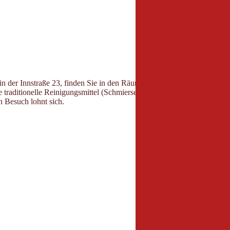
in der Innstraße 23, finden Sie in den Räumlichkeiten der alten
Seifenf
traditionelle Reinigungsmittel (Schmierseife, Kernseife, hautfreundlich
n Besuch lohnt sich.