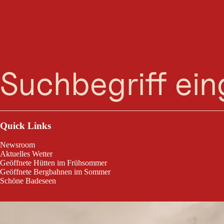
Suche
Menü
Das Geschäft der Familie Walde in den Räumlichkeiten ihrer alten Seifenf
Kosmetikartikel und nachhaltige Reinigungsmittel in allen Farben und
Quick Links
Newsroom
Aktuelles Wetter
Geöffnete Hütten im Frühsommer
Geöffnete Bergbahnen im Sommer
Schöne Badeseen