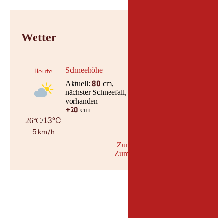
Wetter
Schneehöhe
Heute
Aktuell:
cm,
80
nächster Schneefall, am keine Daten
vorhanden
cm
+20
13°C
26°C
/
5 km/h
Zum Wetterbericht
Zum Schneebericht
© Geosph