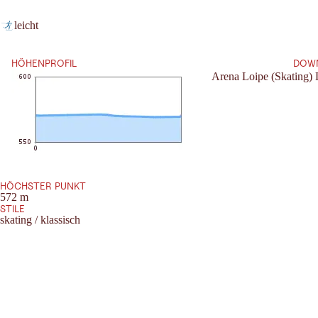
Leaflet
|
©
2026
tiris
leicht
OpenStreetMap contributors 2026
Anforderung:
Powered by
Contwise Maps
HÖHENPROFIL
DOW
Arena Loipe (Skating)
HÖCHSTER PUNKT
572 m
STILE
skating / klassisch