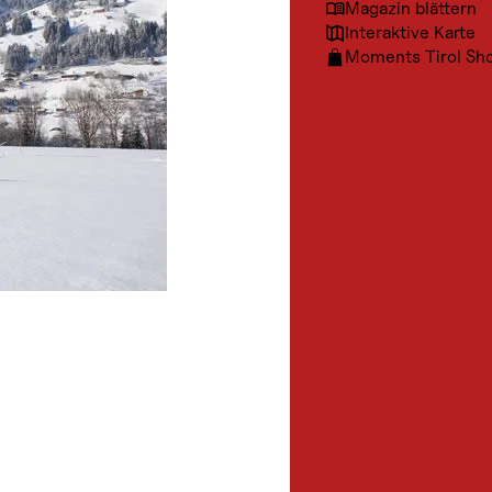
Magazin blättern
Interaktive Karte
Moments Tirol Sh