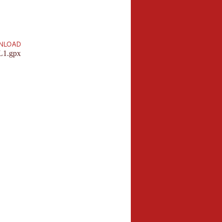
1,0 km
Länge:
NLOAD
 L1.gpx