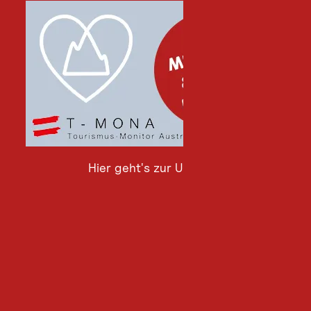
Hier geht's zur Umfrage
Hier
geht's
zur
Umfrage