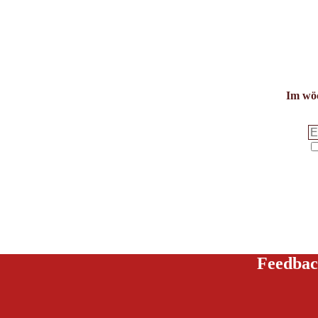
Im wöc
Feedbac