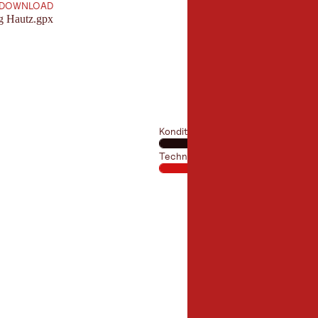
DOWNLOAD
g Hautz.gpx
Kondition
Technik