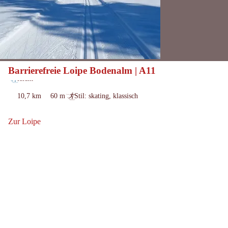
Barrierefreie Loipe Bodenalm | A11
gesperrt
Öffnungszeiten:
leicht
Schwierigkeit:
10,7 km
60 m
Stil: skating, klassisch
Länge:
Höhenmeter
:
bergauf:
Zur Loipe
Zur Loipe: Barrierefreie Loipe Bodenalm | A11