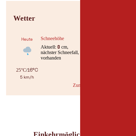
Wetter
Schneehöhe
Heute
Aktuell:
cm,
0
nächster Schneefall, am keine Daten
vorhanden
16°C
25°C
/
5 km/h
Zum Wetterbericht
© Geosph
Einkehrmöglichkeiten