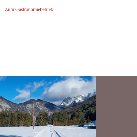
Zum Gastronomiebetrieb
Zum Gastronomiebetrieb: Jagdschlössl