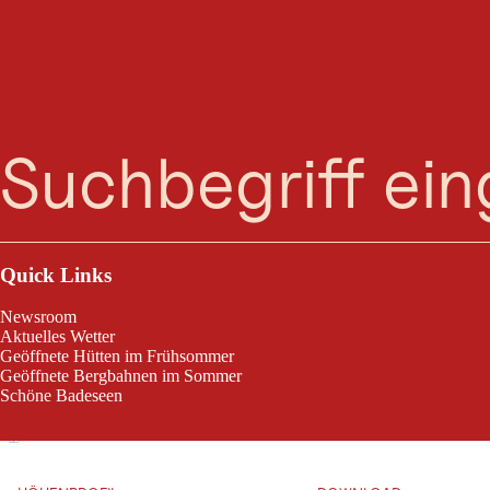
Ü
Suche
Menü
Übungsplatz Kals Spöttlingfeld
Quick Links
Newsroom
Aktuelles Wetter
Toureninformation
Geöffnete Hütten im Frühsommer
Geöffnete Bergbahnen im Sommer
Schöne Badeseen
Leaflet
|
©
2026
tiris
leicht
OpenStreetMap contributors 2026
Anforderung:
Powered by
Contwise Maps