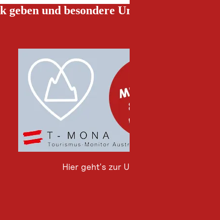
k geben und besondere Urlaubserlebnisse g
Hier geht's zur Umfrage
Hier
geht's
zur
Umfrage