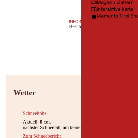
Magazin blättern
Interaktive Karte
Moments Tirol Sh
INFORMATION
Beschneit
Wetter
Schneehöhe
Aktuell:
cm,
0
nächster Schneefall, am keine Daten vorhanden
Zum Schneebericht