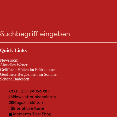
MOUNTAINBIKE-TOUR
Gondeltour medium+
Suche
Menü
Nauders / Ötztaler Alpen
mittelschwierig
28,9 km
Schwierigkeitsgrad:
Streckenlänge:
Outdoor & Sport
Ausflugsziele
Quick Links
2 Bergbahnen - 29 km
Kultur
Newsroom
Orte
Aktuelles Wetter
Geöffnete Hütten im Frühsommer
Urlaubsarten
Geöffnete Bergbahnen im Sommer
Schöne Badeseen
Unterkünfte
Gut zu wissen
Newsletter abonnieren
Magazin blättern
Interaktive Karte
Moments Tirol Shop