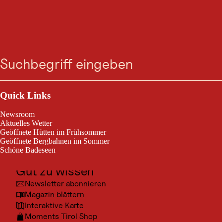
MOUNTAINBIKE-TOUR
Gondeltour X-large
Suche
Menü
Nauders / Sesvennagruppe
schwierig
62,3 km
Schwierigkeitsgrad:
Streckenlänge:
Outdoor & Sport
Ausflugsziele
Quick Links
4 Bergbahnen - 63 km
Kultur
Newsroom
Orte
Aktuelles Wetter
Geöffnete Hütten im Frühsommer
Urlaubsarten
Geöffnete Bergbahnen im Sommer
Schöne Badeseen
Unterkünfte
Gut zu wissen
Newsletter abonnieren
Magazin blättern
Interaktive Karte
Moments Tirol Shop