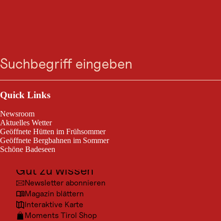
GRAVELBIKETOUR
Gravel Wildmoos
Suche
Menü
Seefeld / Wetterstein-Gebirge und Mieminger Kette
mittelschwierig
19,5 km
3:15 h
Schwierigkeitsgrad:
Streckenlänge:
Dauer:
Outdoor & Sport
Ausflugsziele
Quick Links
Wildmoos-Runde – entspannter Gravelgenuss mit Panorama
Kultur
Newsroom
Orte
Aktuelles Wetter
Geöffnete Hütten im Frühsommer
Urlaubsarten
Geöffnete Bergbahnen im Sommer
Schöne Badeseen
Unterkünfte
Gut zu wissen
© Regi
Newsletter abonnieren
Magazin blättern
Interaktive Karte
Moments Tirol Shop