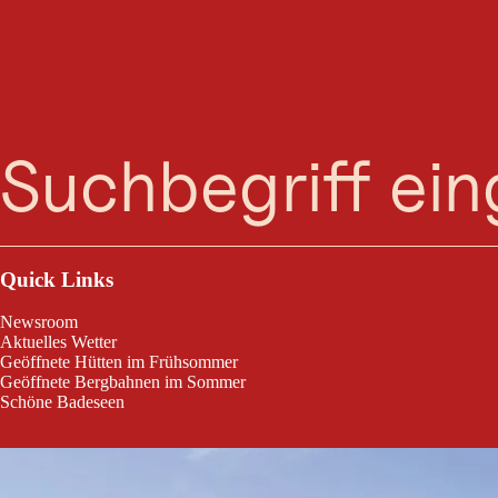
Suche
Menü
Kurzbeschreibung:Eine Tour, welche die "Wadeln" ein wenig in Ans
Jahreszeiten:MaiJuniJuliAugustSeptemberOktoberEigenschaften:Rundt
Quick Links
Newsroom
Aktuelles Wetter
Geöffnete Hütten im Frühsommer
Geöffnete Bergbahnen im Sommer
Schöne Badeseen