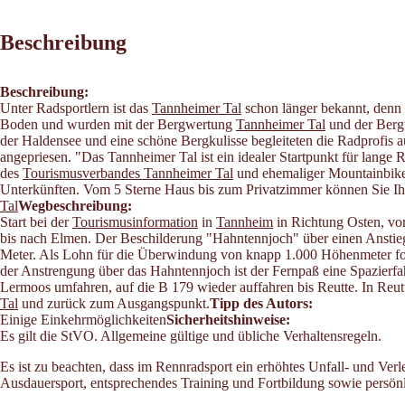
Beschreibung
Beschreibung:
Unter Radsportlern ist das
Tannheimer Tal
schon länger bekannt, denn 
Boden und wurden mit der Bergwertung
Tannheimer Tal
und der Ber
der Haldensee und eine schöne Bergkulisse begleiteten die Radprofis 
angepriesen. "Das Tannheimer Tal ist ein idealer Startpunkt für lang
des
Tourismusverbandes Tannheimer Tal
und ehemaliger Mountainbike-
Unterkünften. Vom 5 Sterne Haus bis zum Privatzimmer können Sie Ihe
Tal
Wegbeschreibung:
Start bei der
Tourismusinformation
in
Tannheim
in Richtung Osten, vo
bis nach Elmen. Der Beschilderung "Hahntennjoch" über einen Anstieg 
Meter. Als Lohn für die Überwindung von knapp 1.000 Höhenmeter folgt
der Anstrengung über das Hahntennjoch ist der Fernpaß eine Spazierf
Lermoos umfahren, auf die B 179 wieder auffahren bis Reutte. In Reu
Tal
und zurück zum Ausgangspunkt.
Tipp des Autors:
Einige Einkehrmöglichkeiten
Sicherheitshinweise:
Es gilt die StVO. Allgemeine gültige und übliche Verhaltensregeln.
Es ist zu beachten, dass im Rennradsport ein erhöhtes Unfall- und Ver
Ausdauersport, entsprechendes Training und Fortbildung sowie persönl