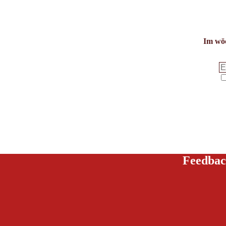
Im wöc
Feedbac