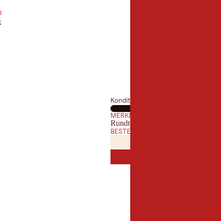
D
x
Kondition
MERKMALE
Rundtour
BESTE JAHRESZEIT
JANUAR
FEBRUA
JAN
FEB
JULI
AUGUST
JUL
AUG