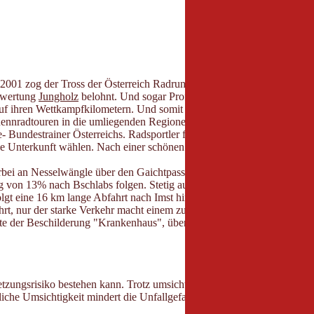
2001 zog der Tross der Österreich Radrundfahrt durchs Tal. 2005 kamen
gwertung
Jungholz
belohnt. Und sogar Profis fielen die landschaftlich
auf ihren Wettkampfkilometern. Und somit hat sich das
Tannheimer Tal
a
e Rennradtouren in die umliegenden Regionen wie zum Beispiel an den B
 Bundestrainer Österreichs. Radsportler finden im
Tannheimer Tal
neb
 Unterkunft wählen. Nach einer schönen Ausfahrt die Seele baumeln l
rbei an Nesselwängle über den Gaichtpass nach Weißenbach. Beim Kreis
von 13% nach Bschlabs folgen. Stetig aufwärts im Schnitt von 12% die
 eine 16 km lange Abfahrt nach Imst hinunter. In Imst links halten R
ahrt, nur der starke Verkehr macht einem zu schaffen. Nach dem Fernp
tte der Beschilderung "Krankenhaus", über Ehenbichl, Rieden nach We
letzungsrisiko bestehen kann. Trotz umsichtiger Tourenplanung bleibt 
iche Umsichtigkeit mindert die Unfallgefahr und die Risiken.