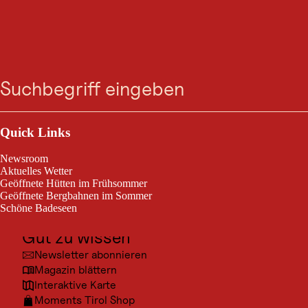
MOUNTAINBIKE-TOUR
Kerer Alm Nr. 127
Suche
Menü
Kals am Großglockner / Granatspitzgruppe
mittelschwierig
10,3 km
1:50 h
Schwierigkeitsgrad:
Streckenlänge:
Dauer:
Outdoor & Sport
Ausflugsziele
Quick Links
Mountainbikeroute auf knapp 1.850m
Kultur
Newsroom
Orte
Aktuelles Wetter
Geöffnete Hütten im Frühsommer
Urlaubsarten
Geöffnete Bergbahnen im Sommer
Schöne Badeseen
Unterkünfte
Gut zu wissen
© Ben
Newsletter abonnieren
Magazin blättern
Interaktive Karte
Moments Tirol Shop