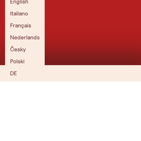
English
Italiano
Français
Nederlands
Česky
Polski
DE
Ski Juwel Alpbachtal Wildschönau
Zum Skigebiet
Café