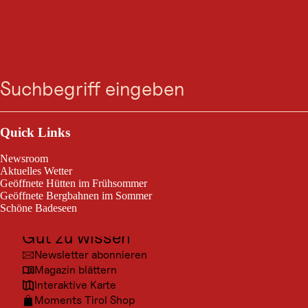
TRAILRUN
Berglauf Stielalpe - See
Suche
Menü
See / Samnaungruppe
19,6 km
5:00 h
Streckenlänge:
Dauer:
Outdoor & Sport
Ausflugsziele
Quick Links
Berglauf Stielalpe - See
Kultur
Newsroom
Orte
Aktuelles Wetter
Geöffnete Hütten im Frühsommer
Urlaubsarten
Geöffnete Bergbahnen im Sommer
Schöne Badeseen
Unterkünfte
Gut zu wissen
© TVB
Newsletter abonnieren
Magazin blättern
Interaktive Karte
Moments Tirol Shop