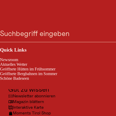
TRAILRUN
Frudiger Trail | Terra
Suche
Menü
Raetica Trails
Outdoor & Sport
Geöffnet
Pfunds / Ötztaler Alpen
Ausflugsziele
Quick Links
24,3 km
9:30 h
Streckenlänge:
Dauer:
Kultur
Newsroom
Orte
Aktuelles Wetter
Ein abwechslungsreicher Trailrun mit spektakulären Ausblicken und
Geöffnete Hütten im Frühsommer
Urlaubsarten
alpinem Flow – die Pfundser Tschey zeigt sich von ihrer schönsten
Geöffnete Bergbahnen im Sommer
Seite.
Schöne Badeseen
Unterkünfte
Gut zu wissen
Newsletter abonnieren
Magazin blättern
Interaktive Karte
Moments Tirol Shop
© Rudi