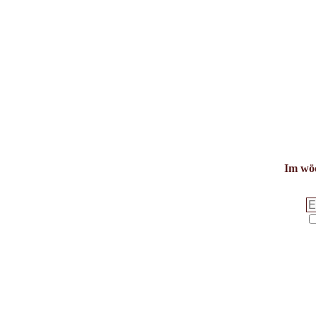
anzeigen
Im wöc