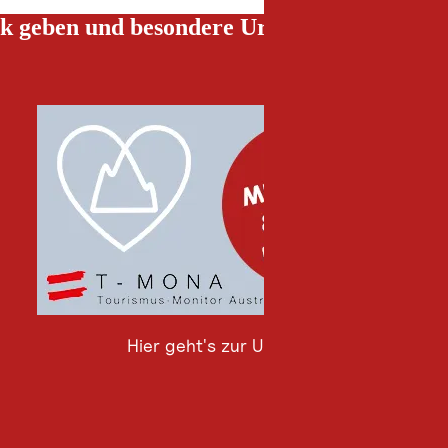
k geben und besondere Urlaubserlebnisse g
Hier geht's zur Umfrage
Hier
geht's
zur
Umfrage