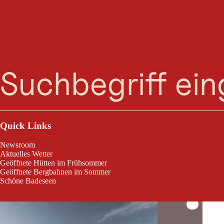
Suche
Menü
Ui, das sind viele! Hier findest du alle Trails im
Quick Links
Newsroom
Aktuelles Wetter
Geöffnete Hütten im Frühsommer
Geöffnete Bergbahnen im Sommer
Nauders - Tiroler Oberland - Kaunertal
Schöne Badeseen
©-TVB-Tirol