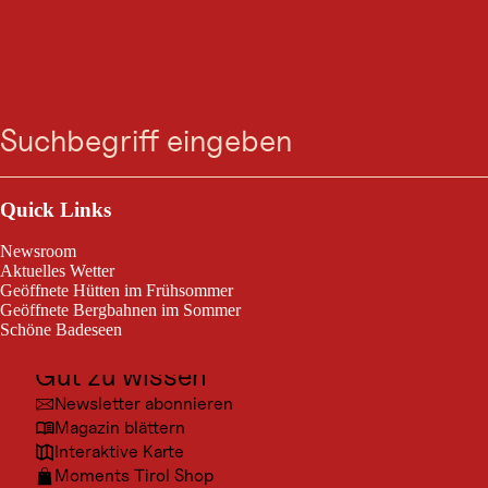
HÜTTE
Zum
Zur
Zur
Zum
Filmoor-
Suche
Menü
Suche
Navigation
Hauptinhalt
Footer
springen
springen
springen
springen
Standschützen-Hütte
Outdoor & Sport
Kartitsch
Ausflugsziele
Quick Links
Kultur
Die Filmoor-Standschützenhütte (2.350 Meter Seehöhe) ist eine kleine
Newsroom
urige Schutzhütte am Karnischen Hauptkamm in Osttirol.
Orte
Aktuelles Wetter
Geöffnete Hütten im Frühsommer
Urlaubsarten
Geöffnete Bergbahnen im Sommer
Schöne Badeseen
Unterkünfte
Gut zu wissen
Newsletter abonnieren
© Gal
Magazin blättern
Interaktive Karte
Moments Tirol Shop