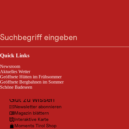
BERGTOUR
Bergsteiger Wandertag
Suche
Menü
2: Roßmoos -
Schatzberg - Holzalm
Outdoor & Sport
(schwer)
Ausflugsziele
Quick Links
Kultur
Newsroom
Alpbach / Kitzbüheler Alpen
Orte
Aktuelles Wetter
schwierig
11,7 km
4:45 h
Schwierigkeitsgrad:
Streckenlänge:
Dauer:
Geöffnete Hütten im Frühsommer
Urlaubsarten
Geöffnete Bergbahnen im Sommer
Schöne Badeseen
Unterkünfte
Anspruchsvolle Wanderung vom Alpengasthof Rossmoos über den
Gut zu wissen
Schatzberg und Hösljoch zum Berggasthof Holzalm.
Newsletter abonnieren
Magazin blättern
Interaktive Karte
Moments Tirol Shop