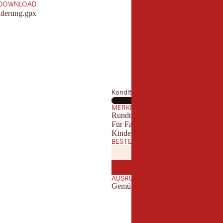
DOWNLOAD
derung.gpx
Kondition
MERKMALE
Rundtour
Für Familien geeignet
Kinderwagentauglich
BESTE JAHRESZEIT
JANUAR
FEBRUA
JAN
FEB
JULI
AUGUST
JUL
AUG
AUSRÜSTUNG
Gemütliche Wanderkleidung