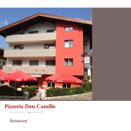
Pizzeria Don Camillo
Heute geöffnet
Öffnungszeiten:
Reith im Alpbachtal
Ort:
Restaurant
: