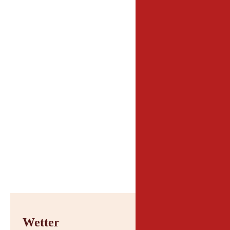
Parken
Talstation Reitherkog
Wetter