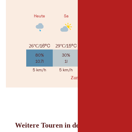
Heute
Sa
So
16°C
15°C
15°C
26°C
/
29°C
/
32°C
/
80%
30%
25%
10.7l
1l
1.4l
5 km/h
5 km/h
5 km/h
Zum Wetterbericht
© Geosp
Weitere Touren in der Umgebung