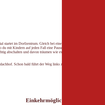
startet im Dorfzentrum. Gleich bei einer der ersten Stationen, dem Re
du mit Kindern auf jeden Fall eine Pause einlegen solltest und ohne Ki
chtig abschalten und davon träumen wie es denn so wäre, in so einer u
chhof. Schon bald führt der Weg links zurück ins Dorfzentrum.
Einkehrmöglichkeiten