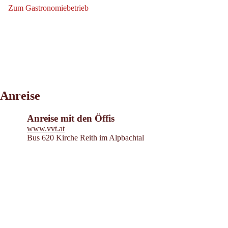
Zum Gastronomiebetrieb
Zum Gastronomiebetrieb: Pizzeria Don Camillo
Anreise
Anreise mit den Öffis
www.vvt.at
Bus 620 Kirche Reith im Alpbachtal