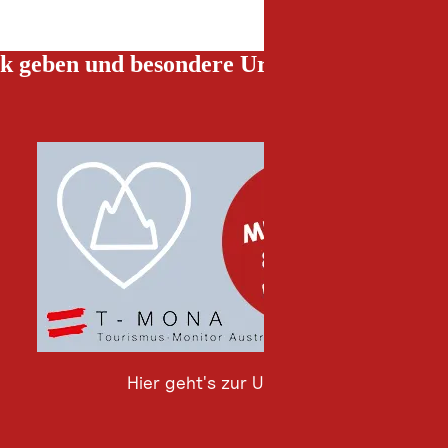
k geben und besondere Urlaubserlebnisse g
Hier geht's zur Umfrage
Hier
geht's
zur