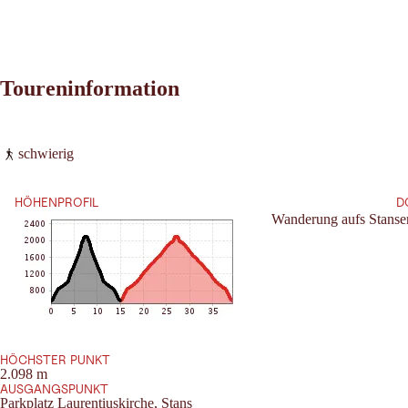
Toureninformation
Leaflet
|
©
2026
tiris
schwierig
OpenStreetMap contributors 2026
Anforderung:
Powered by
Contwise Maps
HÖHENPROFIL
D
Wanderung aufs Stanse
HÖCHSTER PUNKT
2.098 m
AUSGANGSPUNKT
Parkplatz Laurentiuskirche, Stans