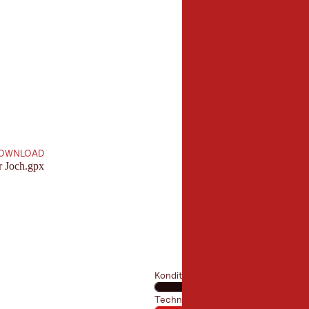
15,0 km
Länge:
OWNLOAD
r Joch.gpx
Kondition
Technik