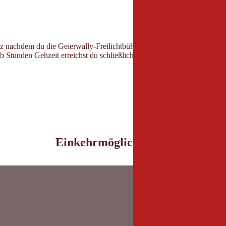
 nachdem du die Geierwally-Freilichtbühne links hinter dir gelassen h
b Stunden Gehzeit erreichst du schließlich die auf 1.405 m liegende 
Einkehrmöglichkeiten