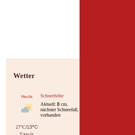
Parken
Geierwally Parkplatz,
Wetter
Schneehöhe
Heute
Aktuell:
cm,
0
nächster Schneefall, am keine Daten
vorhanden
13°C
27°C
/
5 km/h