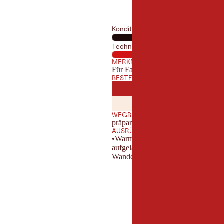
Kondition
Technik
MERKMALE
Für Familien geeignet
BESTE JAHRESZEIT
JANUAR
FEBRUA
JAN
FEB
JULI
AUGUST
JUL
AUG
WEGBESCHAFFENHEIT
präparierter Wanderweg
AUSRÜSTUNG
•Warme und funktionelle Kleidung
aufgeladenem Akku zum Absetzen e
Wanderstöcke•Wanderkarte oder W