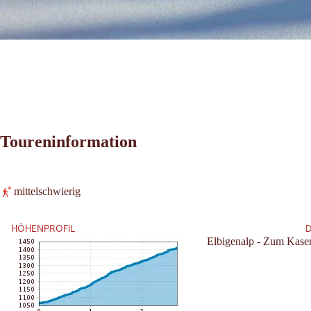
Toureninformation
Leaflet
|
©
2026
tiris
mittelschwierig
OpenStreetMap contributors 2026
Anforderung:
Powered by
Contwise Maps
HÖHENPROFIL
Elbigenalp - Zum Kase