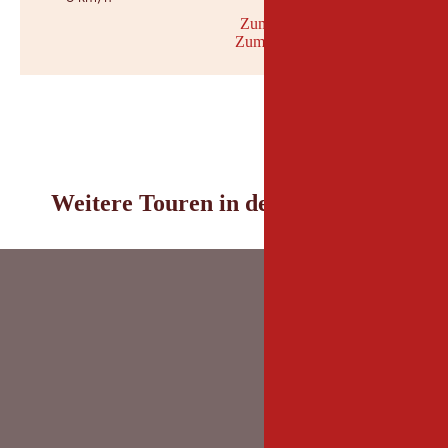
Zum Wetterbericht
Zum Schneebericht
© Geosph
Weitere Touren in der Umgebung