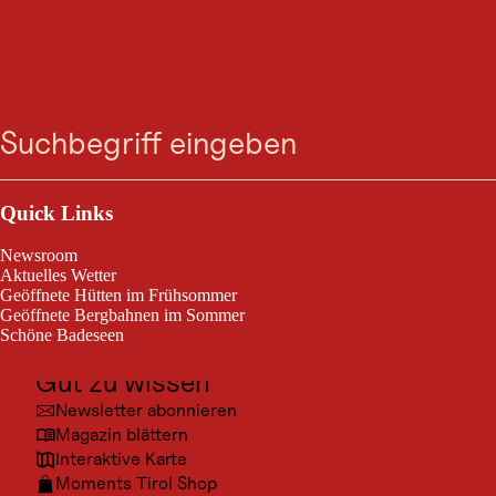
WINTERWANDERUNG
Zum
Zur
Zur
Zum
Fischteich - Ritzenried
Suche
Menü
Suche
Navigation
Hauptinhalt
Footer
springen
springen
springen
springen
gesperrt
Jerzens im Pitztal / Ötztaler Alpen
Outdoor & Sport
7,8 km
3:00 h
Streckenlänge:
Dauer:
Ausflugsziele
Quick Links
Kultur
Fischteich - Ritzenried
Newsroom
Orte
Aktuelles Wetter
Geöffnete Hütten im Frühsommer
Urlaubsarten
Geöffnete Bergbahnen im Sommer
Schöne Badeseen
Unterkünfte
Gut zu wissen
© TVB 
Newsletter abonnieren
Magazin blättern
Interaktive Karte
Moments Tirol Shop