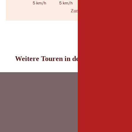
5 km/h
5 km/h
5 km/h
Zum Wetterbericht
© Geosp
Weitere Touren in der Umgebung