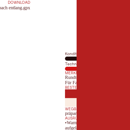
DOWNLOAD
ach entlang.gpx
Kondition
Technik
MERKMALE
Rundtour
Für Familien geeignet
BESTE JAHRESZEIT
JANUAR
FEBRUA
JAN
FEB
JULI
AUGUST
JUL
AUG
WEGBESCHAFFENHEIT
präparierter Wanderweg
AUSRÜSTUNG
•Warme und funktionelle Kleidung
aufgeladenem Akku zum Absetzen e