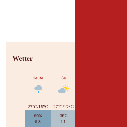
Parken
Parken hinter dem G
Wetter
Heute
Sa
So
14°C
12°C
14°C
23°C
/
27°C
/
30°C
/
60%
35%
25%
9.3l
1.1l
2.5l