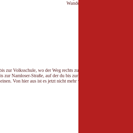
Wanderstöcke•Wanderkarte oder W
s zur Volksschule, wo der Weg rechts zum Namlosbach abzweigt. Bis z
bis zur Namloser-Straße, auf der du bis zur Weggabelung bleibst. Am 
einen. Von hier aus ist es jetzt nicht mehr weit bis zu deinem Ausgang