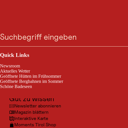
WINTERWANDERUNG
Talwanderweg von Tux-
Suche
Menü
Vorderlanersbach nach
Hintertux
Outdoor & Sport
Ausflugsziele
Quick Links
Tux / Zillertaler Alpen
Kultur
10,0 km
3:00 h
Streckenlänge:
Dauer:
Newsroom
Orte
Aktuelles Wetter
Geöffnete Hütten im Frühsommer
Urlaubsarten
Abwechslungsreiche Talwanderung entlang des Tuxbaches!
Geöffnete Bergbahnen im Sommer
Schöne Badeseen
Unterkünfte
Gut zu wissen
Newsletter abonnieren
Magazin blättern
Interaktive Karte
Moments Tirol Shop