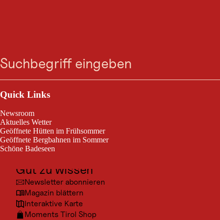
WINTERWANDERUNG
Winterwanderweg
Suche
Menü
Hinterbichl - Bichler
Waldweg
Outdoor & Sport
(Sonnenbalkon)
Ausflugsziele
Quick Links
Kultur
Newsroom
gesperrt
Orte
Aktuelles Wetter
Prägraten am Großvenediger / Venedigergruppe
Geöffnete Hütten im Frühsommer
Urlaubsarten
leicht
3,5 km
2:50 h
Geöffnete Bergbahnen im Sommer
Schwierigkeitsgrad:
Streckenlänge:
Dauer:
Schöne Badeseen
Unterkünfte
Gut zu wissen
Schöner Winterwanderweg über Prägraten a. G.
Newsletter abonnieren
Magazin blättern
Interaktive Karte
Moments Tirol Shop