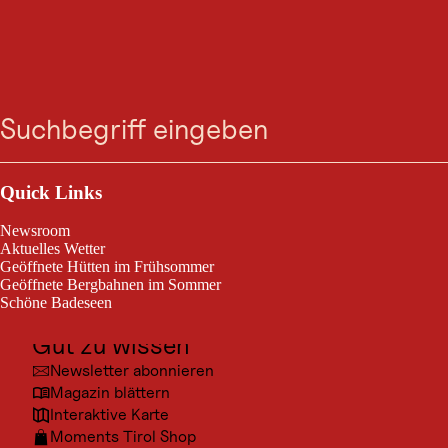
Angelmöglichkeiten -
Zum
Zur
Zur
Zum
Suche
Menü
Neuhaus Zillertal
Suche
Navigation
Hauptinhalt
Footer
springen
springen
springen
springen
Resort
Outdoor & Sport
Angelmöglichkeiten - Neuhaus Zillertal Resort
Ausflugsziele
Quick Links
Kultur
Newsroom
Orte
Aktuelles Wetter
Geöffnete Hütten im Frühsommer
Urlaubsarten
Geöffnete Bergbahnen im Sommer
Schöne Badeseen
Unterkünfte
Gut zu wissen
Newsletter abonnieren
Magazin blättern
Interaktive Karte
Moments Tirol Shop