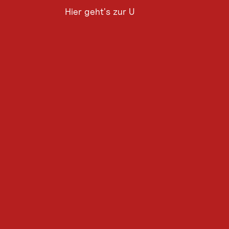
Hier geht's zur Umfrage
Hier
geht's
zur
Umfrage