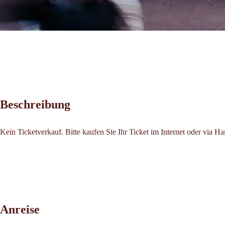
Beschreibung
Kein Ticketverkauf. Bitte kaufen Sie Ihr Ticket im Internet oder via H
Leaflet
|
©
2026
tiris
Anreise
OpenStreetMap contributors 2026
Powered by
Contwise Maps