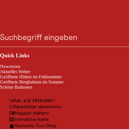
Friseur Secret
Zum
Zur
Zur
Zum
Suche
Menü
hairdesign
Suche
Navigation
Hauptinhalt
Footer
springen
springen
springen
springen
Es ist uns wichtig dass sich Jung und Alt in unserem Salon
wohlfühlen! Modern aber doch nicht zu hypermodern dass es
ungemütlich und kühl wirkt.
Outdoor & Sport
Ausflugsziele
Quick Links
Kultur
Newsroom
Orte
Aktuelles Wetter
Geöffnete Hütten im Frühsommer
Urlaubsarten
Geöffnete Bergbahnen im Sommer
Schöne Badeseen
Unterkünfte
Gut zu wissen
Newsletter abonnieren
Magazin blättern
Interaktive Karte
Moments Tirol Shop