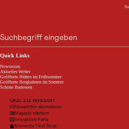
Ganslernbahn
Su
M
Zum
Zur
Zur
Zum
Suche
Menü
Bushaltestelle
Suche
Navigation
Hauptinhalt
Footer
springen
springen
springen
springen
Ganslernbahn Bushaltestelle
Outdoor & Sport
Ausflugsziele
Quick Links
Kultur
Newsroom
Beschreibung
Orte
Aktuelles Wetter
Geöffnete Hütten im Frühsommer
Urlaubsarten
Geöffnete Bergbahnen im Sommer
Bushaltestelle
Schöne Badeseen
Unterkünfte
Auf Buslinien:
Gut zu wissen
4004: Kitzbühel - Aschau
Newsletter abonnieren
4006:Kitzbühel - Ellmau
Magazin blättern
Interaktive Karte
4010: Kitzbühel - Mittersill
Moments Tirol Shop