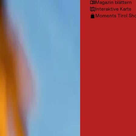
Magazin blättern
Interaktive Karte
Moments Tirol Sh