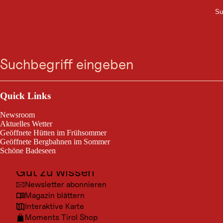
Su
M
UNTERKUNFT
Zum
Zur
Zur
Zum
Hotel Der Bär
Suche
Menü
Suche
Navigation
Hauptinhalt
Footer
springen
springen
springen
springen
Kirchbichl 9, 6352 Ellmau
Outdoor & Sport
Ausflugsziele
Quick Links
Kultur
Newsroom
Orte
Aktuelles Wetter
Geöffnete Hütten im Frühsommer
Urlaubsarten
Geöffnete Bergbahnen im Sommer
Schöne Badeseen
Unterkünfte
Gut zu wissen
Newsletter abonnieren
Magazin blättern
Interaktive Karte
Moments Tirol Shop