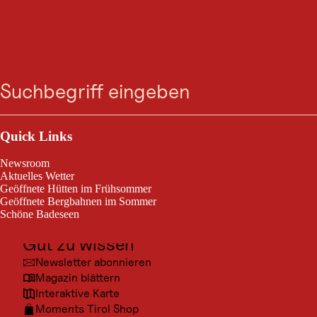
AUSFLUGSZIEL
Almspielerei Eggalm
Suche
Menü
Heute geöffnet
Tux
Outdoor & Sport
Ausflugsziele
Quick Links
Der Erlebnisspielplatz "Almspielerei" auf der Eggalm sorgt für
Kultur
actionreiche Abkühlung im Sommer!
Newsroom
Orte
Aktuelles Wetter
Geöffnete Hütten im Frühsommer
Urlaubsarten
Geöffnete Bergbahnen im Sommer
Schöne Badeseen
Unterkünfte
Gut zu wissen
© Joh
Newsletter abonnieren
Magazin blättern
Interaktive Karte
Moments Tirol Shop