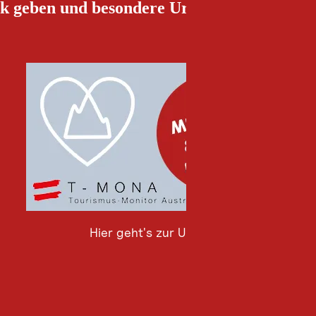
k geben und besondere Urlaubserlebnisse g
Hier geht's zur Umfrage
Hier
geht's
zur
Umfrage