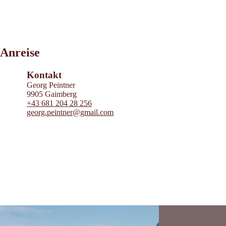
Leaflet
|
©
2026
tiris
Anreise
OpenStreetMap contributors 2026
Powered by
Contwise Maps
Kontakt
Georg Peintner
9905 Gaimberg
+43 681 204 28 256
georg.peintner@gmail.com