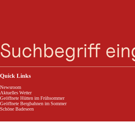
Bergwä
Suche
Menü
Bergwärts - MTBtouren mit Georg Peintner
Quick Links
Newsroom
Informationen
Aktuelles Wetter
Geöffnete Hütten im Frühsommer
Geöffnete Bergbahnen im Sommer
Schöne Badeseen