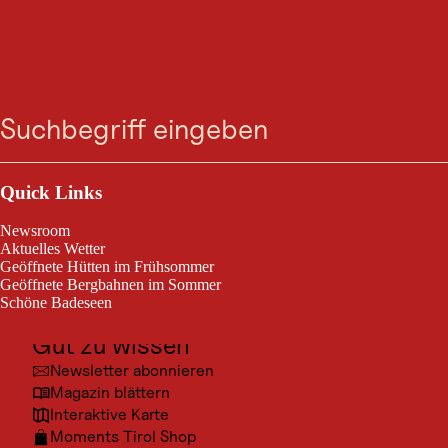
GASTRONOMIE
Darmstädter Hütte -
Suche
Menü
2385m
Outdoor & Sport
Heute geöffnet
St. Anton am Arlberg
Ausflugsziele
Quick Links
Kultur
Newsroom
Darmstädter Hütte - 2385m
Orte
Aktuelles Wetter
Geöffnete Hütten im Frühsommer
Urlaubsarten
Geöffnete Bergbahnen im Sommer
Schöne Badeseen
Unterkünfte
Gut zu wissen
Newsletter abonnieren
Magazin blättern
© TVB 
Interaktive Karte
Moments Tirol Shop